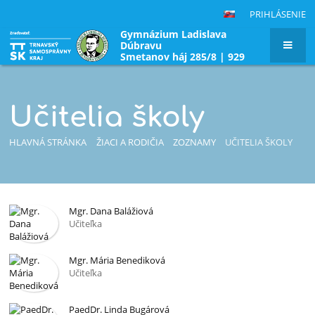
PRIHLÁSENIE
Gymnázium Ladislava
Dúbravu
Smetanov háj 285/8 | 929
01 Dunajská Streda|
Slovenská republika
Učitelia školy
HLAVNÁ STRÁNKA
ŽIACI A RODIČIA
ZOZNAMY
UČITELIA ŠKOLY
Učitelia
Mgr. Dana Balážiová
Učiteľka
školy
Mgr. Mária Benediková
Učiteľka
PaedDr. Linda Bugárová