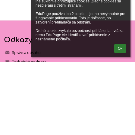
iné súkromie ohrozujúce cookies. Žiadne cookies sa 
nezdieľajú s tretími stranami.

EduPage používa iba 2 cookie – jedno nevyhnutné pre 
fungovanie prihlasovania. Toto je dočasné, po 
zatvorení prehliadača sa odstráni.

Druhé cookie zvyšuje bezpečnosť prihlásenia - vďaka 
nemu EduPage vie identifikovať prihlásenie z 
Odkazy
neznámeho počítača.
Ok
Správca obsahu
Technická podpora
Vyhlásenie o prístupnosti
Právne informácie
Zásady ochrany osobných údajov
Údaje o prevádzkovateľovi
Mapa stránok
Kontakty
Gymnázium Ladislava Dúbravu, Smetanov háj 285/8, Dunajská