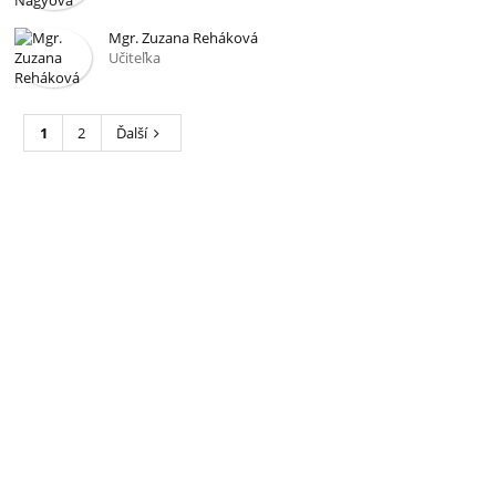
Mgr. Zuzana Reháková
Učiteľka
1
2
Ďalší