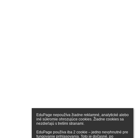
EduPage nepoužíva žiadne reklamné, analytické alebo 
iné súkromie ohrozujúce cookies. Žiadne cookies sa 
nezdieľajú s tretími stranami.

EduPage používa iba 2 cookie – jedno nevyhnutné pre 
fungovanie prihlasovania. Toto je dočasné, po 