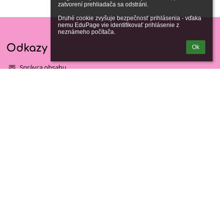
zatvorení prehliadača sa odstráni.

Druhé cookie zvyšuje bezpečnosť prihlásenia - vďaka 
nemu EduPage vie identifikovať prihlásenie z 
neznámeho počítača.
Odkazy
Ok
Správca obsahu
Technická podpora
Vyhlásenie o prístupnosti
Právne informácie
Zásady ochrany osobných údajov
Údaje o prevádzkovateľovi
Mapa stránok
Kontakty
Gymnázium Ladislava Dúbravu, Smetanov háj 285/8, Dunajská
Streda