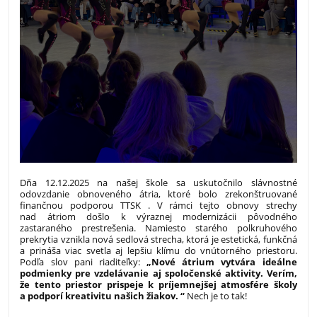
Dňa 12.12.2025 na našej škole sa uskutočnilo slávnostné
odovzdanie obnoveného átria, ktoré bolo zrekonštruované
finančnou podporou TTSK . V rámci tejto obnovy strechy
nad átriom došlo k výraznej modernizácii pôvodného
zastaraného prestrešenia. Namiesto starého polkruhového
prekrytia vznikla nová sedlová strecha, ktorá je estetická, funkčná
a prináša viac svetla aj lepšiu klímu do vnútorného priestoru.
Podľa slov pani riaditeľky:
„Nové átrium vytvára ideálne
podmienky pre vzdelávanie aj spoločenské aktivity. Verím,
že tento priestor prispeje k príjemnejšej atmosfére školy
a podporí kreativitu našich žiakov. “
Nech je to tak!