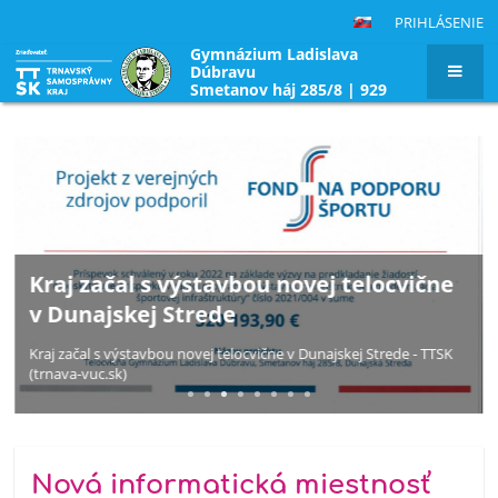
PRIHLÁSENIE
Gymnázium Ladislava
Dúbravu
Smetanov háj 285/8 | 929
01 Dunajská Streda|
Slovenská republika
Hlavná
stránka
Deň energetiky na Gymnáziu Ladislava
Dúbravu v Dunajskej Strede
Nová informatická miestnosť