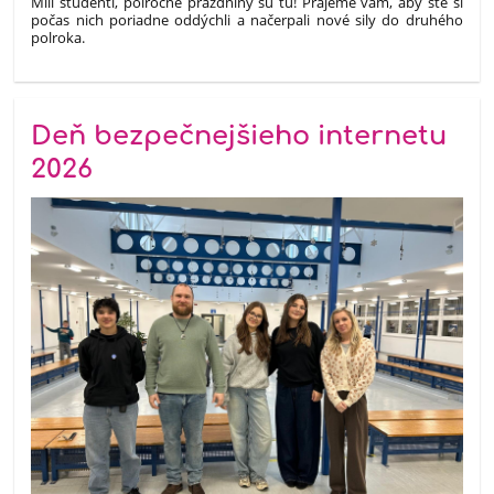
Milí študenti, polročné prázdniny sú tu! Prajeme vám, aby ste si
počas nich poriadne oddýchli a načerpali nové sily do druhého
polroka.
Deň bezpečnejšieho internetu
2026