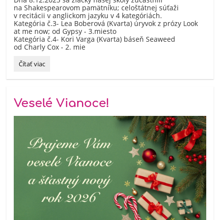
na Shakespearovom pamätníku; celoštátnej súťaži
v recitácii v anglickom jazyku v 4 kategóriách.
Kategória č.3- Lea Boberová (Kvarta) úryvok z prózy Look
at me now; od Gypsy - 3.miesto
Kategória č.4- Kori Varga (Kvarta) báseň Seaweed
od Charly Cox - 2. mie
Fantastický
Čítať viac
úspech
na
28.
ročníku
Veselé Vianoce!
celoštátnej
súťaže
Shakespeare
´s
Memorial
2025: