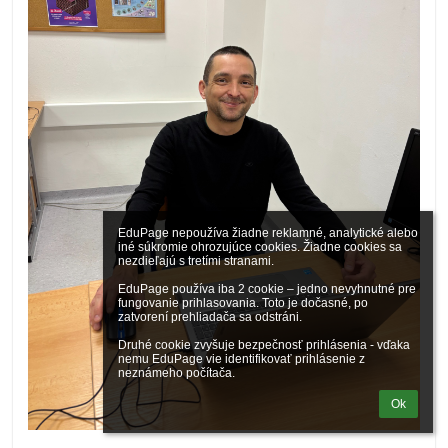
EduPage nepoužíva žiadne reklamné, analytické alebo 
iné súkromie ohrozujúce cookies. Žiadne cookies sa 
nezdieľajú s tretími stranami.

EduPage používa iba 2 cookie – jedno nevyhnutné pre 
fungovanie prihlasovania. Toto je dočasné, po 
zatvorení prehliadača sa odstráni.

Druhé cookie zvyšuje bezpečnosť prihlásenia - vďaka 
nemu EduPage vie identifikovať prihlásenie z 
neznámeho počítača.
Ok