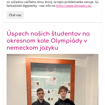
sú súčasťou väčšieho tímu, ktorý sa tejto problematike venuje. Sú
fantastické digipeerky - viac info na
https://www.digipeers.sk/
.
Deň
Čítať viac
bezpečnejšieho
internetu
2026
:
Úspech našich študentov na
okresnom kole Olympiády v
nemeckom jazyku