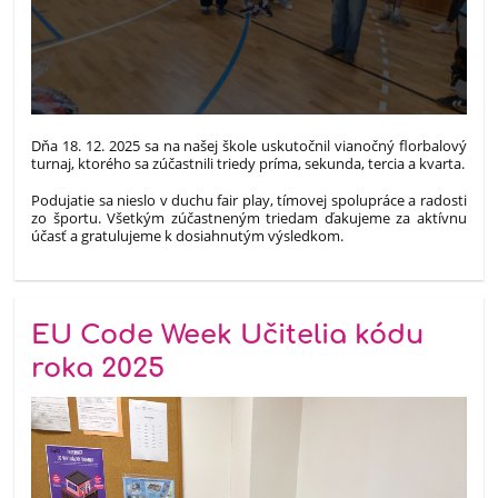
Dňa 18. 12. 2025 sa na našej škole uskutočnil vianočný florbalový
turnaj, ktorého sa zúčastnili triedy príma, sekunda, tercia a kvarta.
Podujatie sa nieslo v duchu fair play, tímovej spolupráce a radosti
zo športu. Všetkým zúčastneným triedam ďakujeme za aktívnu
účasť a gratulujeme k dosiahnutým výsledkom.
EU Code Week Učitelia kódu
roka 2025