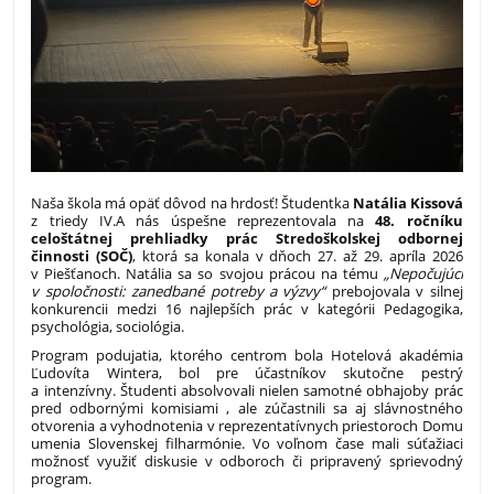
Naša škola má opäť dôvod na hrdosť! Študentka
Natália Kissová
z triedy IV.A nás úspešne reprezentovala na
48. ročníku
celoštátnej prehliadky prác Stredoškolskej odbornej
činnosti (SOČ)
, ktorá sa konala v dňoch 27. až 29. apríla 2026
v Piešťanoch. Natália sa so svojou prácou na tému
„Nepočujúci
v spoločnosti: zanedbané potreby a výzvy“
prebojovala v silnej
konkurencii medzi 16 najlepších prác v kategórii Pedagogika,
psychológia, sociológia.
Program podujatia, ktorého centrom bola Hotelová akadémia
Ľudovíta Wintera, bol pre účastníkov skutočne pestrý
a intenzívny. Študenti absolvovali nielen samotné obhajoby prác
pred odbornými komisiami , ale zúčastnili sa aj slávnostného
otvorenia a vyhodnotenia v reprezentatívnych priestoroch Domu
umenia Slovenskej filharmónie. Vo voľnom čase mali súťažiaci
možnosť využiť diskusie v odboroch či pripravený sprievodný
program.