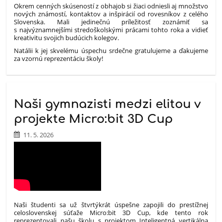
Okrem cenných skúseností z obhajob si žiaci odniesli aj množstvo
nových známostí, kontaktov a inšpirácií od rovesníkov z celého
Slovenska. Mali jedinečnú príležitosť zoznámiť sa
s najvýznamnejšími stredoškolskými prácami tohto roka a vidieť
kreativitu svojich budúcich kolegov.
Natálii k jej skvelému úspechu srdečne gratulujeme a ďakujeme
za vzornú reprezentáciu školy!
Naši gymnazisti medzi elitou v
projekte Micro:bit 3D Cup
11. 5. 2026
Naši študenti sa už štvrtýkrát úspešne zapojili do prestížnej
celoslovenskej súťaže Micro:bit 3D Cup, kde tento rok
reprezentovali našu školu s projektom Inteligentná vertikálna