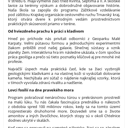
V stredu 6. mája vymenili žiaci tried Kvinta, Septima a II. A školské
lavice za terénny výskum a dobrodružné objavovanie histórie.
Naša škola sa zapojila do programu Zážitkové vzdelávanie
pod záštitou Krajskej organizácie cestovného ruchu Trnavský kraj,
ktorý otvára dvere k prírodným vedám prostredníctvom
praktických skúseností priamo v teréne.
Od hviezdneho prachu k práci s kladivom
Hneď po príchode nás privítali odborníci z Geoparku Malé
Karpaty. Veľmi pútavou formou a jednoduchými experimentmi
žiakom priblížili zrod našej galaxie, Slnečnej sústavy a vznik
planéty Zem. Interaktívna hra im následne ukázala, v čom spočíva
práca geológa a prečo sú tieto poznatky kľúčové aj pre mnohé iné
profesie.
Najväčší úspech mala praktická časť, kde sa žiaci vyzbrojili
geologickými kladivkami a na vlastnej koži si vyskúšali dolovanie
kameňa. Nechýbala ani súťaž o nájdenie najkrajšej vzorky, ktorá
v tímoch vyvolala zdravú rivalitu a nadšenie.
Lovci fosílií na dne pravekého mora
Program pokračoval nenáročnou túrou v prekrásnom prostredí
na malú lúku. Tu nás čakala fascinujúca prednáška o nálezoch
z obdobia spred 100 miliónov rokov, kedy sa na tomto území
rozprestieralo druhohorné more. Dozvedeli sme sa o živote
amonitov a iných živočíchov, ktorých stopy sú v okolí Chtelnice
dodnes ukryté v skalách.
Keď sme sa presunuli na samotné nálezisko, žiaci sa so zápalom