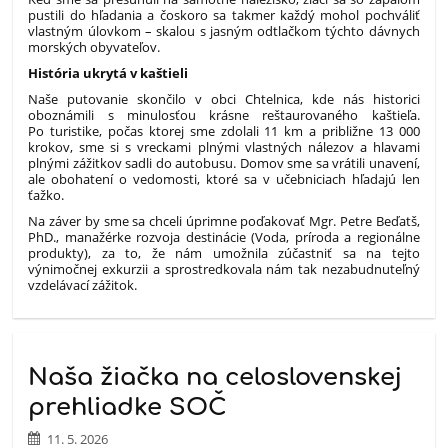
pustili do hľadania a čoskoro sa takmer každý mohol pochváliť
vlastným úlovkom – skalou s jasným odtlačkom týchto dávnych
morských obyvateľov.
História ukrytá v kaštieli
Naše putovanie skončilo v obci Chtelnica, kde nás historici
oboznámili s minulosťou krásne reštaurovaného kaštieľa.
Po turistike, počas ktorej sme zdolali 11 km a približne 13 000
krokov, sme si s vreckami plnými vlastných nálezov a hlavami
plnými zážitkov sadli do autobusu. Domov sme sa vrátili unavení,
ale obohatení o vedomosti, ktoré sa v učebniciach hľadajú len
ťažko.
Na záver by sme sa chceli úprimne poďakovať Mgr. Petre Beďatš,
PhD., manažérke rozvoja destinácie (Voda, príroda a regionálne
produkty), za to, že nám umožnila zúčastniť sa na tejto
výnimočnej exkurzii a sprostredkovala nám tak nezabudnuteľný
vzdelávací zážitok.
Naša žiačka na celoslovenskej
prehliadke SOČ
11. 5. 2026