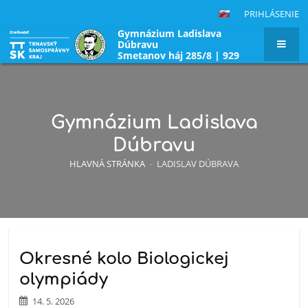
PRIHLÁSENIE
Gymnázium Ladislava
Dúbravu
Smetanov háj 285/8 | 929
01 Dunajská Streda|
Slovenská republika
Gymnázium Ladislava
Dúbravu
HLAVNÁ STRÁNKA
-
LADISLAV DÚBRAVA
Okresné kolo Biologickej
olympiády
14. 5. 2026