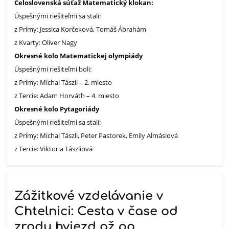
Celoslovenská súťaž Matematický klokan:
Úspešnými riešiteľmi sa stali:
z Prímy: Jessica Korčeková, Tomáš Ábrahám
z Kvarty: Oliver Nagy
Okresné kolo Matematickej olympiády
Úspešnými riešiteľmi boli:
z Prímy: Michal Tászli – 2. miesto
z Tercie: Adam Horváth – 4. miesto
Okresné kolo Pytagoriády
Úspešnými riešiteľmi sa stali:
z Prímy: Michal Tászli, Peter Pastorek, Emily Almásiová
z Tercie: Viktoria Tászliová
Zážitkové vzdelávanie v
Chtelnici: Cesta v čase od
zrodu hviezd až po