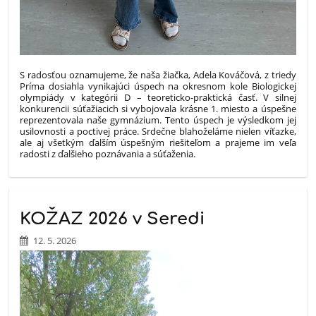
S radosťou oznamujeme, že naša žiačka, Adela Kováčová, z triedy
Príma dosiahla vynikajúci úspech na okresnom kole Biologickej
olympiády v kategórii D – teoreticko-praktická časť. V silnej
konkurencii súťažiacich si vybojovala krásne 1. miesto a úspešne
reprezentovala naše gymnázium. Tento úspech je výsledkom jej
usilovnosti a poctivej práce. Srdečne blahoželáme nielen víťazke,
ale aj všetkým ďalším úspešným riešiteľom a prajeme im veľa
radosti z ďalšieho poznávania a súťaženia.
KOŽAZ 2026 v Seredi
12. 5. 2026