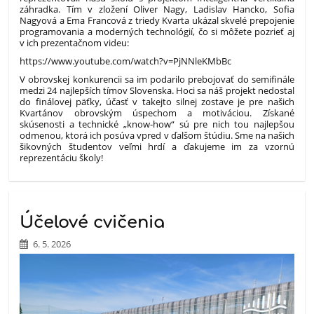
záhradka. Tím v zložení Oliver Nagy, Ladislav Hancko, Sofia
Nagyová a Ema Francová z triedy Kvarta ukázal skvelé prepojenie
programovania a moderných technológií, čo si môžete pozrieť aj
v ich prezentačnom videu:
https://www.youtube.com/watch?v=PjNNleKMbBc
V obrovskej konkurencii sa im podarilo prebojovať do semifinále
medzi 24 najlepších tímov Slovenska. Hoci sa náš projekt nedostal
do finálovej päťky, účasť v takejto silnej zostave je pre našich
Kvartánov obrovským úspechom a motiváciou. Získané
skúsenosti a technické „know-how“ sú pre nich tou najlepšou
odmenou, ktorá ich posúva vpred v ďalšom štúdiu. Sme na našich
šikovných študentov veľmi hrdí a ďakujeme im za vzornú
reprezentáciu školy!
Účelové cvičenia
6. 5. 2026