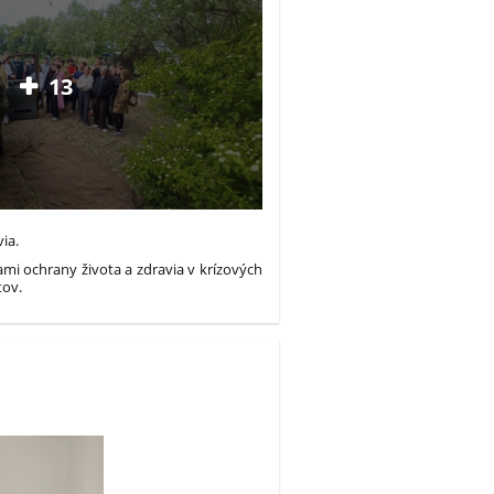
13
via.
ami ochrany života a zdravia v krízových
tov.