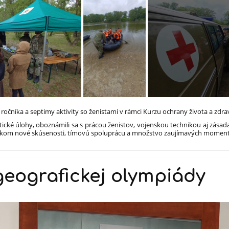
o ročníka a septimy aktivity so ženistami v rámci Kurzu ochrany života a zdra
ické úlohy, oboznámili sa s prácou ženistov, vojenskou technikou aj zásad
li žiakom nové skúsenosti, tímovú spoluprácu a množstvo zaujímavých momen
 geografickej olympiády