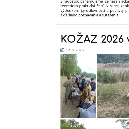
S radosťou oznamujeme, že naša žiačka,
teoreticko-praktická časť. V silnej k
výsledkom jej usilovnosti a poctivej 
z ďalšieho poznávania a súťaženia.
KOŽAZ 2026 v
12. 5. 2026