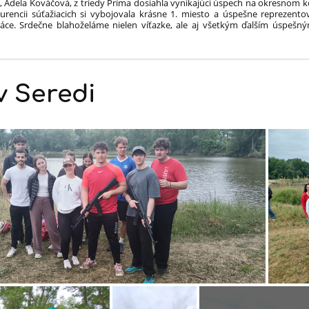
 Adela Kováčová, z triedy Príma dosiahla vynikajúci úspech na okresnom kol
onkurencii súťažiacich si vybojovala krásne 1. miesto a úspešne reprezen
práce. Srdečne blahoželáme nielen víťazke, ale aj všetkým ďalším úspešný
 Seredi