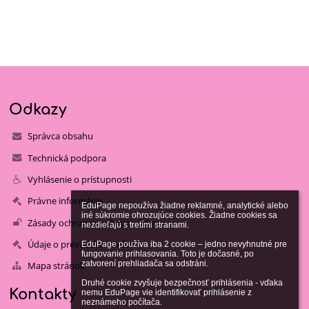
Odkazy
Správca obsahu
Technická podpora
Vyhlásenie o prístupnosti
Právne informácie
EduPage nepoužíva žiadne reklamné, analytické alebo 
iné súkromie ohrozujúce cookies. Žiadne cookies sa 
Zásady ochrany osobných údajov
nezdieľajú s tretími stranami.

Údaje o prevádzkovateľovi
EduPage používa iba 2 cookie – jedno nevyhnutné pre 
fungovanie prihlasovania. Toto je dočasné, po 
zatvorení prehliadača sa odstráni.

Mapa stránok
Druhé cookie zvyšuje bezpečnosť prihlásenia - vďaka 
Kontakty
nemu EduPage vie identifikovať prihlásenie z 
neznámeho počítača.