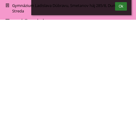
Gymnázium Ladislava Dúbravu, Smetanov háj 285/8, Dunajská
Ok
Streda
gymds@gymds.sk
+421/315527527 Mgr. Monika Sihelská - riaditeľka školy
+421/315510078 Mgr. Bernadeta Véghová - zástupkyňa riaditeľa
+421/315522334 Mgr. Denisa Bódisová - tajomníčka
+421/315510079 hospodárka
Smetanov háj 285/8
929 01 Dunajská Streda
Slovakia
17050090
riaditel@gymds.sk
zastupkyna@gymds.sk
sekretariat@gymds.sk
www.gymds.sk