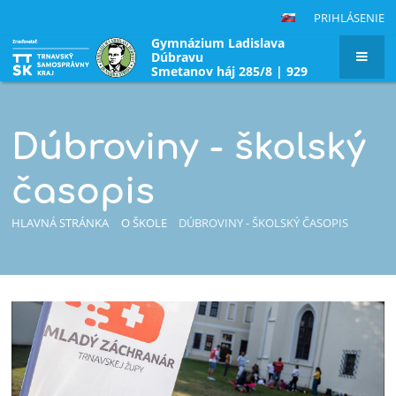
PRIHLÁSENIE
Gymnázium Ladislava
Dúbravu
Smetanov háj 285/8 | 929
01 Dunajská Streda|
Slovenská republika
Dúbroviny - školský
časopis
HLAVNÁ STRÁNKA
O ŠKOLE
DÚBROVINY - ŠKOLSKÝ ČASOPIS
Dúbroviny
-
školský