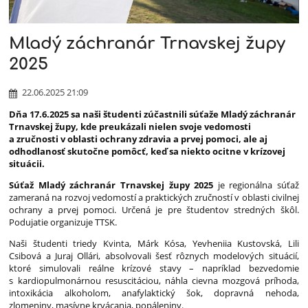
časopis
Mladý záchranár Trnavskej župy
2025
22.06.2025 21:09
Dňa 17.6.2025 sa naši študenti zúčastnili súťaže Mladý záchranár
Trnavskej župy, kde preukázali nielen svoje vedomosti
a zručnosti v oblasti ochrany zdravia a prvej pomoci, ale aj
odhodlanosť skutočne pomôcť, keď sa niekto ocitne v krízovej
situácii.
Súťaž Mladý záchranár Trnavskej župy 2025
je regionálna súťaž
zameraná na rozvoj vedomostí a praktických zručností v oblasti civilnej
ochrany a prvej pomoci. Určená je pre študentov stredných škôl.
Podujatie organizuje TTSK.
Naši študenti triedy Kvinta, Márk Kósa, Yevheniia Kustovská, Lili
Csibová a Juraj Ollári, absolvovali šesť rôznych modelových situácií,
ktoré simulovali reálne krízové stavy – napríklad bezvedomie
s kardiopulmonárnou resuscitáciou, náhla cievna mozgová príhoda,
intoxikácia alkoholom, anafylaktický šok, dopravná nehoda,
zlomeniny, masívne krvácania, popáleniny.