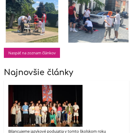
Naspäť na zoznam článkov
Najnovšie články
Bilancujeme jazykové podujatia v tomto školskom roku